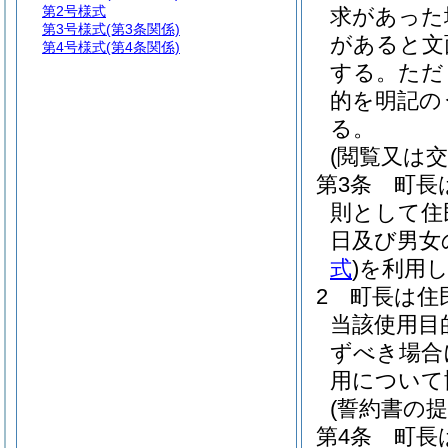
第2号様式
求があった
第3号様式
(第3条関係)
があると文
第4号様式
(第4条関係)
する。
ただ
的を明記の
る。
(閲覧又は交
第3条
町長
則として住
日及び男女
式
)
を利用
2
町長は住
当該使用目
ずべき場合
用について
(誓約書の提
第4条
町長