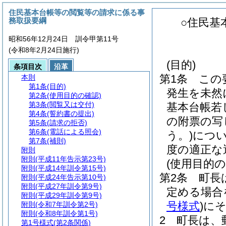
住民基本台帳等の閲覧等の請求に係る事
務取扱要綱
○住民基
昭和56年12月24日 訓令甲第11号
(令和8年2月24日施行)
(目的)
条項目次
沿革
第1条
この
本則
第1条
(目的)
発生を未然
第2条
(使用目的の確認)
第3条
(閲覧又は交付)
基本台帳若
第4条
(誓約書の提出)
の附票の写
第5条
(請求の拒否)
第6条
(電話による照会)
う。)
につ
第7条
(補則)
度の適正な
附則
附則
(平成11年告示第23号)
(使用目的の
附則
(平成14年訓令第15号)
第2条
町長
附則
(平成24年告示第10号)
附則
(平成27年訓令第9号)
定める場合
附則
(平成29年訓令第9号)
号様式
)
に
附則
(令和7年訓令第2号)
附則
(令和8年訓令第1号)
2
町長は、
第1号様式
(第2条関係)