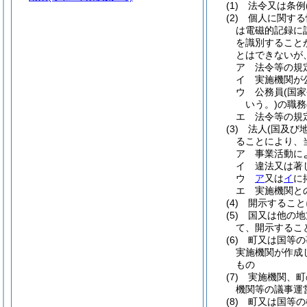
(1)
法令又は条例
(2)
個人に関する
は電磁的記録に
を識別すること
とはできないが
ア
法令等の規
イ
実施機関が
ウ
公務員
(国
いう。)
の職務
エ
法令等の規
(3)
法人
(国及び
ることにより、
ア
事業活動に
イ
違法又は著
ウ
ア
又は
イ
に
エ
実施機関と
(4)
開示すること
(5)
国又は他の地
て、開示するこ
(6)
町又は国等の
実施機関が作成
もの
(7)
実施機関、町
機関等の議事運
(8)
町又は国等の