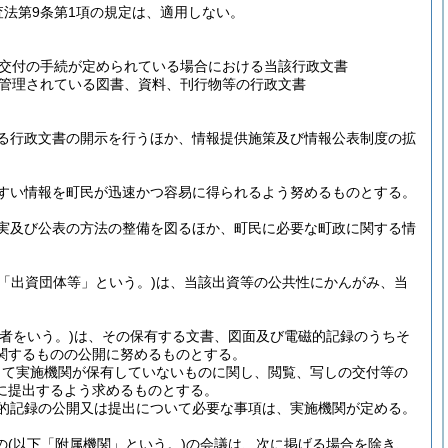
法第9条第1項の規定は、適用しない。
交付の手続が定められている場合における当該行政文書
管理されている図書、資料、刊行物等の行政文書
る行政文書の開示を行うほか、情報提供施策及び情報公表制度の拡
すい情報を町民が迅速かつ容易に得られるよう努めるものとする。
実及び公表の方法の整備を図るほか、町民に必要な町政に関する情
下「出資団体等」という。)
は、当該出資等の公共性にかんがみ、当
者をいう。)
は、その保有する文書、図面及び電磁的記録のうちそ
関するものの公開に努めるものとする。
って実施機関が保有していないものに関し、閲覧、写しの交付等の
に提出するよう求めるものとする。
的記録の公開又は提出について必要な事項は、実施機関が定める。
の
(以下「附属機関」という。)
の会議は、次に掲げる場合を除き、