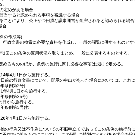
る。
の定めがある場合
該当すると認められる事項を審議する場合
ることにより、公正かつ円滑な議事運営が阻害されると認められる場合
場合
料の作成等)
、行政文書の検索に必要な資料を作成し、一般の閲覧に供するものとす
年1回この条例の運用状況を取りまとめ、一般に公表するものとする。
定めるもののほか、条例の施行に関し必要な事項は規則で定める。
14年4月1日から施行する。
行日前の行政文書について、開示の申出があった場合においては、これ
1年
条例第2号)
1年4月1日から施行する。
5年
条例第25号)
の日から施行する。
8年
条例第3号)
抄
28年4月1日から施行する。
の他の行為又は不作為についての不服申立てであってこの条例の施行前
の不作為に係るものについては、この附則に特別の定めがある場合を除