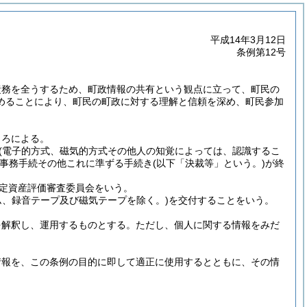
平成14年3月12日
条例第12号
責務を全うするため、町政情報の共有という観点に立って、町民の
めることにより、町民の町政に対する理解と信頼を深め、町民参加
ころによる。
(電子的方式、磁気的方式その他人の知覚によっては、認識するこ
事務手続その他これに準ずる手続き
(以下「決裁等」という。)
が終
定資産評価審査委員会をいう。
ム、録音テープ及び磁気テープを除く。)
を交付することをいう。
を解釈し、運用するものとする。
ただし、個人に関する情報をみだ
情報を、この条例の目的に即して適正に使用するとともに、その情