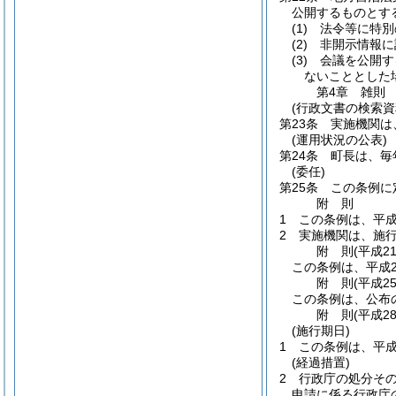
公開するものとす
(1)
法令等に特別
(2)
非開示情報に
(3)
会議を公開す
ないこととした
第4章
雑則
(行政文書の検索資
第23条
実施機関は
(運用状況の公表)
第24条
町長は、毎
(委任)
第25条
この条例に
附
則
1
この条例は、平成
2
実施機関は、施
附
則
(平成2
この条例は、平成2
附
則
(平成2
この条例は、公布
附
則
(平成2
(施行期日)
1
この条例は、平成
(経過措置)
2
行政庁の処分そ
申請に係る行政庁