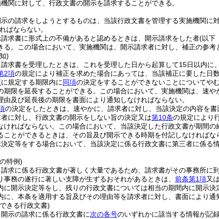
施機関に対して、行政文書の開示を請求することができる。
開示の請求をしようとするものは、当該行政文書を管理する実施機関に
ればならない。
示請求書に形式上の不備があると認めるときは、開示請求をした者
(以下
きる。
この場合において、実施機関は、開示請求者に対し、補正の参考
知)
、請求書を受理したときは、これを受理した日から起算して15日以内に
第2項
の規定により補正を求めた場合にあっては、当該補正に要した日
項
に規定する期限内に
同項
の決定をすることができないことについてやむ
の期限を延長することができる。
この場合において、実施機関は、速や
理由及び延長後の期限を書面により通知しなければならない。
項
の決定をしたときは、速やかに、請求者に対し、当該決定の内容を書
求者に対し、行政文書の開示をしない旨の決定又は
第10条
の規定により
なければならない。
この場合において、当該決定した行政文書が期間の
ることができるときは、その旨及び開示できる時期を付記しなければな
示決定等をする場合において、当該決定に係る行政文書に第三者に係る
の特例)
、請求に係る行政文書が著しく大量であるため、請求書がその事務所に到
り事務の遂行に著しい支障が生ずるおそれがあるときは、
前条第1項
又
内に開示決定等をし、残りの行政文書については相当の期間内に開示決
内に、本条を適用する旨及びその理由等を請求者に対し、書面により通
できる行政文書)
、開示の請求に係る行政文書に
次の各号
のいずれかに該当する情報が記