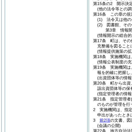
第15条の2
開示決
(他の法令等との調
第16条
この章の規
(1)
法令又は他の
(2)
図書館、その
第3章
情報
(情報開示の総合
第17条
町は、その
充整備を図ること
(情報提供施策の拡
第18条
実施機関は
(情報公表制度の充
第19条
実施機関は
報を的確に把握し
(出資団体等の情報
第20条
町から出資
該出資団体等の保
(指定管理者の情報
第21条
指定管理者
のものが管理を行
2
実施機関は、指
申出があったとき
3
前2項
の文書、図
(会議の公開)
第22条
地方自治法