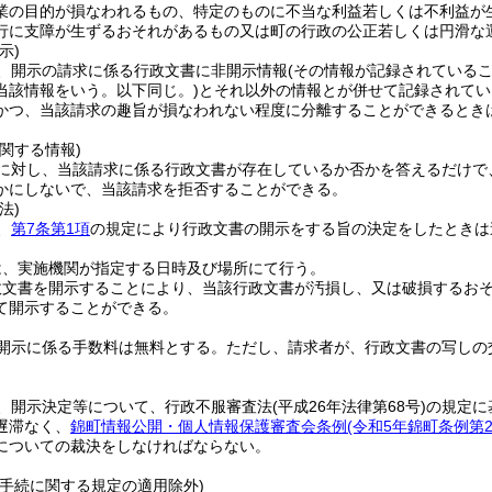
業の目的が損なわれるもの、特定のものに不当な利益若しくは不利益が
行に支障が生ずるおそれがあるもの又は町の行政の公正若しくは円滑な
示)
、開示の請求に係る行政文書に非開示情報
(その情報が記録されている
当該情報をいう。以下同じ。)
とそれ以外の情報とが併せて記録されてい
かつ、当該請求の趣旨が損なわれない程度に分離することができるとき
関する情報)
に対し、当該請求に係る行政文書が存在しているか否かを答えるだけで
かにしないで、当該請求を拒否することができる。
法)
、
第7条第1項
の規定により行政文書の開示をする旨の決定をしたときは
は、実施機関が指定する日時及び場所にて行う。
政文書を開示することにより、当該行政文書が汚損し、又は破損するお
て開示することができる。
開示に係る手数料は無料とする。
ただし、請求者が、行政文書の写しの
、開示決定等について、行政不服審査法
(平成26年法律第68号)
の規定に
遅滞なく、
錦町情報公開・個人情報保護審査会条例
(令和5年錦町条例第2
についての裁決をしなければならない。
理手続に関する規定の適用除外)