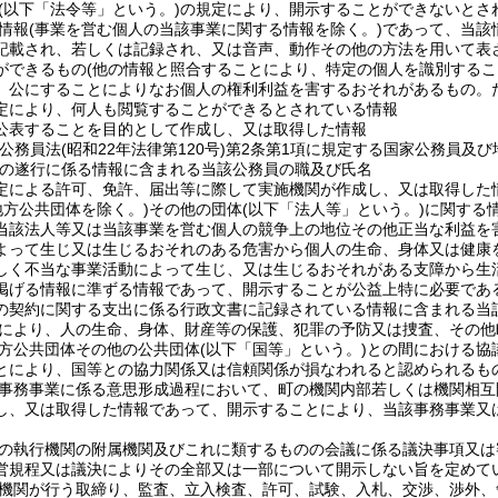
(以下「法令等」という。)
の規定により、開示することができないとさ
情報
(事業を営む個人の当該事業に関する情報を除く。)
であって、当該
記載され、若しくは記録され、又は音声、動作その他の方法を用いて表
ができるもの
(他の情報と照合することにより、特定の個人を識別するこ
、公にすることによりなお個人の権利利益を害するおそれがあるもの。
定により、何人も閲覧することができるとされている情報
公表することを目的として作成し、又は取得した情報
家公務員法
(昭和22年法律第120号)
第2条第1項に規定する国家公務員及び
の遂行に係る情報に含まれる当該公務員の職及び氏名
定による許可、免許、届出等に際して実施機関が作成し、又は取得した
地方公共団体を除く。)
その他の団体
(以下「法人等」という。)
に関する
当該法人等又は当該事業を営む個人の競争上の地位その他正当な利益を
よって生じ又は生じるおそれのある危害から個人の生命、身体又は健康
しく不当な事業活動によって生じ、又は生じるおそれがある支障から生
掲げる情報に準ずる情報であって、開示することが公益上特に必要であ
の契約に関する支出に係る行政文書に記録されている情報に含まれる当
により、人の生命、身体、財産等の保護、犯罪の予防又は捜査、その他
方公共団体その他の公共団体
(以下「国等」という。)
との間における協
とにより、国等との協力関係又は信頼関係が損なわれると認められるも
事務事業に係る意思形成過程において、町の機関内部若しくは機関相互
し、又は取得した情報であって、開示することにより、当該事務事業又
の執行機関の附属機関及びこれに類するものの会議に係る議決事項又は
営規程又は議決によりその全部又は一部について開示しない旨を定めて
機関が行う取締り、監査、立入検査、許可、試験、入札、交渉、渉外、