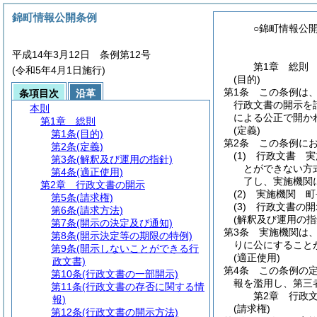
錦町情報公開条例
○錦町情報公
平成14年3月12日 条例第12号
第1章
総則
(令和5年4月1日施行)
(目的)
第1条
この条例は
条項目次
沿革
行政文書の開示を
本則
による公正で開か
第1章
総則
(定義)
第1条
(目的)
第2条
この条例に
第2条
(定義)
(1)
行政文書 実
第3条
(解釈及び運用の指針)
とができない方
第4条
(適正使用)
了し、実施機関
第2章
行政文書の開示
(2)
実施機関 町
第5条
(請求権)
(3)
行政文書の開
第6条
(請求方法)
(解釈及び運用の指
第7条
(開示の決定及び通知)
第3条
実施機関は
第8条
(開示決定等の期限の特例)
りに公にすること
第9条
(開示しないことができる行
(適正使用)
政文書)
第4条
この条例の
第10条
(行政文書の一部開示)
報を濫用し、第三
第11条
(行政文書の存否に関する情
第2章
行政
報)
(請求権)
第12条
(行政文書の開示方法)