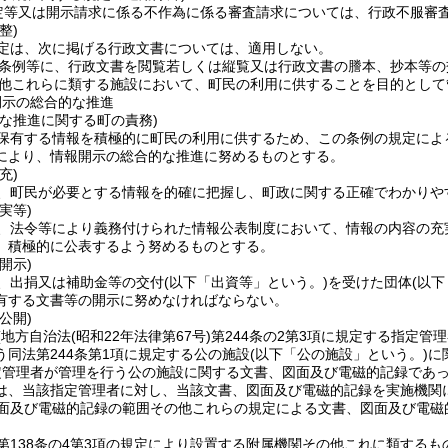
定等又は開示請求に係る不作為に係る審査請求については、行政不服審査
整)
定は、次に掲げる行政文書については、適用しない。
条例等に、行政文書を閲覧若しくは縦覧又は行政文書の謄本、抄本等の
他これらに類する施設において、町民の利用に供することを目的として
開示の総合的な推進
的な推進に関する町の責務)
保有する情報を積極的に町民の利用に供するため、この条例の規定によ
により、情報開示の総合的な推進に努めるものとする。
充)
、町民が必要とする情報を的確に把握し、町政に関する正確でわかりや
実等)
、法令等により義務付けられた情報公表制度において、情報の内容の充
、積極的に公表するよう努めるものとする。
開示)
、出捐又は補助金等の交付
(以下「出資等」という。)
を受けた団体
(以
有する文書等の開示に努めなければならない。
公開)
(地方自治法
(昭和22年法律第67号)
第244条の2第3項に規定する指定管理
う同法第244条第1項に規定する公の施設
(以下「公の施設」という。)
に
定管理者が管理を行う公の施設に関する文書、図面及び電磁的記録であ
は、当該指定管理者に対し、当該文書、図面及び電磁的記録を実施機関
面及び電磁的記録の範囲その他これらの規定による文書、図面及び電磁
第138条の4第3項の規定により設置する附属機関その他これに類するも