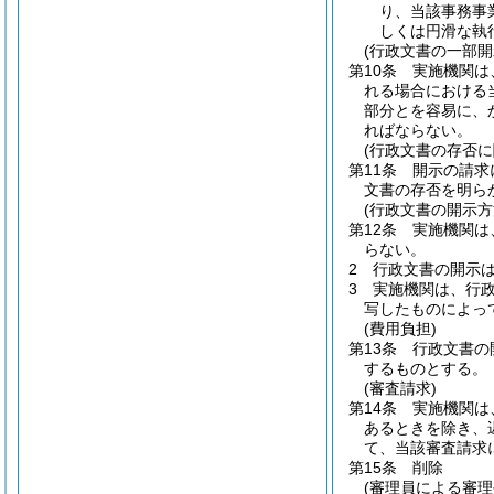
り、当該事務事
しくは円滑な執
(行政文書の一部開
第10条
実施機関は
れる場合における
部分とを容易に、
ればならない。
(行政文書の存否に
第11条
開示の請求
文書の存否を明ら
(行政文書の開示方
第12条
実施機関は
らない。
2
行政文書の開示
3
実施機関は、行
写したものによっ
(費用負担)
第13条
行政文書の
するものとする。
(審査請求)
第14条
実施機関は
あるときを除き、
て、当該審査請求
第15条
削除
(審理員による審