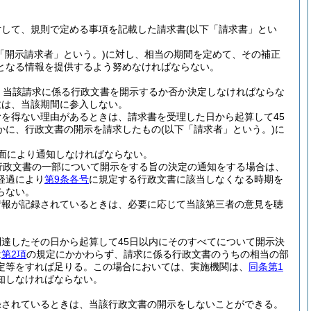
対して、規則で定める事項を記載した請求書
(以下「請求書」とい
「開示請求者」という。)
に対し、相当の期間を定めて、その補正
となる情報を提供するよう努めなければならない。
、当該請求に係る行政文書を開示するか否か決定しなければならな
数は、当該期間に参入しない。
を得ない理由があるときは、請求書を受理した日から起算して45
かに、行政文書の開示を請求したもの
(以下「請求者」という。)
に
面により通知しなければならない。
行政文書の一部について開示をする旨の決定の通知をする場合は、
経過により
第9条各号
に規定する行政文書に該当しなくなる時期を
らない。
情報が記録されているときは、必要に応じて当該第三者の意見を聴
達したその日から起算して45日以内にそのすべてについて開示決
は
第2項
の規定にかかわらず、請求に係る行政文書のうちの相当の部
定等をすれば足りる。
この場合においては、実施機関は、
同条第1
知しなければならない。
録されているときは、当該行政文書の開示をしないことができる。