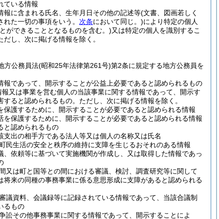
れている情報
情報に含まれる氏名、生年月日その他の記述等
(文書、図画若しく
された一切の事項をいう。
次条
において同じ。)
により特定の個人
とができることとなるものを含む。)
又は特定の個人を識別するこ
ただし、次に掲げる情報を除く。
地方公務員法
(昭和25年法律第261号)
第2条に規定する地方公務員を
情報であって、開示することが公益上必要であると認められるもの
情報又は事業を営む個人の当該事業に関する情報であって、開示す
害すると認められるもの。
ただし、次に掲げる情報を除く。
を保護するために、開示することが必要であると認められる情報
活を保護するために、開示することが必要であると認められる情報
ると認められるもの
該支出の相手方である法人等又は個人の名称又は氏名
町民生活の安全と秩序の維持に支障を生じるおそれのある情報
議、依頼等に基づいて実施機関が作成し、又は取得した情報であっ
の
間又は町と国等との間における審議、検討、調査研究等に関して
は将来の同種の事務事業に係る意思形成に支障があると認められる
審議資料、会議録等に記録されている情報であって、当該合議制
いるもの
争訟その他事務事業に関する情報であって、開示することによ