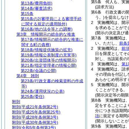
第5条
何人も、実
第13条
(費用負担)
(請求方法)
第14条
(審査請求)
第6条
行政文書の
第15条
う。)
を提出しなけ
第15条の2
(審理員による審理手続
2
実施機関は、開
に関する規定の適用除外)
を求めることがで
第16条
(他の法令等との調整)
(開示の決定及び通
第3章
情報開示の総合的な推進
第7条
実施機関は
第17条
(情報開示の総合的な推進に
い。
ただし、
前条
関する町の責務)
2
実施機関は、
前
第18条
(情報提供施策の拡充)
日を限度としてそ
第19条
(情報公表制度の充実等)
対し、当該延長の
第20条
(出資団体等の情報開示)
3
実施機関は、
第1
第21条
(指定管理者の情報公開)
4
実施機関は、請
第22条
(会議の公開)
その理由を付記し
第4章
雑則
あらかじめ明示す
第23条
(行政文書の検索資料の作成
5
実施機関は、開
等)
くことができる。
第24条
(運用状況の公表)
(開示決定等の期限
第25条
(委任)
第8条
実施機関は
附則
定をすることによ
附則
(平成21年条例第2号)
分につき当該期間
附則
(平成25年条例第25号)
項
に規定する期間
附則
(平成28年条例第3号)
(開示しないことが
附則
(平成30年条例第3号)
第9条
実施機関は
附則
(令和5年条例第3号)