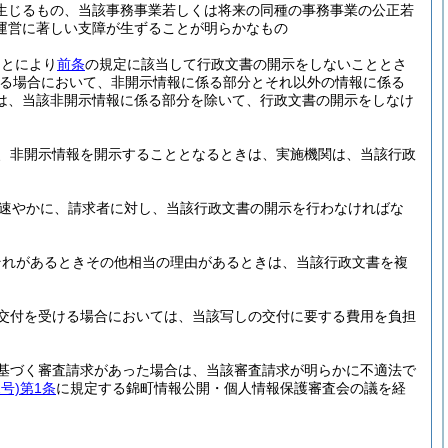
生じるもの、当該事務事業若しくは将来の同種の事務事業の公正若
運営に著しい支障が生ずることが明らかなもの
ことにより
前条
の規定に該当して行政文書の開示をしないこととさ
る場合において、非開示情報に係る部分とそれ以外の情報に係る
は、当該非開示情報に係る部分を除いて、行政文書の開示をしなけ
、非開示情報を開示することとなるときは、実施機関は、当該行政
速やかに、請求者に対し、当該行政文書の開示を行わなければな
それがあるときその他相当の理由があるときは、当該行政文書を複
交付を受ける場合においては、当該写しの交付に要する費用を負担
基づく審査請求があった場合は、当該審査請求が明らかに不適法で
号)
第1条
に規定する錦町情報公開・個人情報保護審査会の議を経