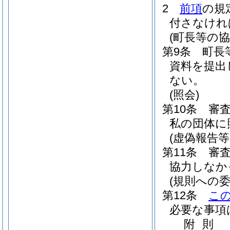
2
前項
の規
付さなけれ
(町長等の協
第9条
町長
資料を提出
ない。
(照会)
第10条
審
私の団体に
(虚偽報告等
第11条
審
協力しなか
(規則への委
第12条
こ
必要な事項
附
則