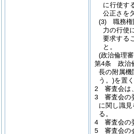
に行使す
公正さを
(3)
職務権
力の行使
要求する
と。
(政治倫理審
第4条
政治
長の附属機
う。)
を置
2
審査会は
3
審査会の
に関し識見
る。
4
審査会の
5
審査会の