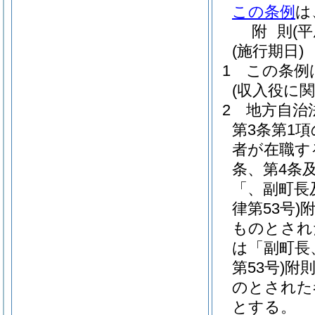
この条例
は
附
則
(
(施行期日)
1
この条例
(収入役に
2
地方自治
第3条第1
者が在職す
条、第4条
「、副町長
律第53号)
ものとされ
は「副町長
第53号)
附
のとされた
とする。