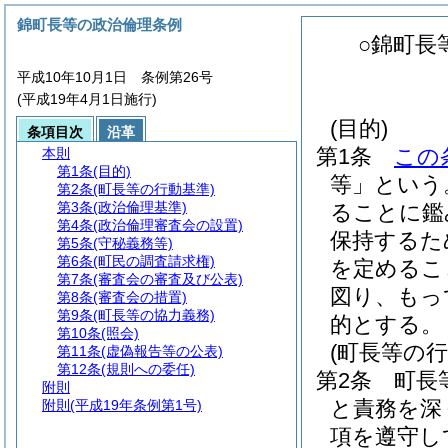
錦町長等の政治倫理条例
○錦町長
平成10年10月1日 条例第26号
(平成19年4月1日施行)
(目的)
条項目次
沿革
第1条
この
本則
第1条
(目的)
等」という
第2条
(町長等の行動基準)
第3条
(政治倫理基準)
ることに鑑
第4条
(政治倫理審査会の設置)
保持するた
第5条
(守秘義務等)
第6条
(町民の調査請求権)
を定めるこ
第7条
(審査会の審査及び公表)
図り、もっ
第8条
(審査会の措置)
第9条
(町長等の協力義務)
的とする。
第10条
(照会)
(町長等の行
第11条
(虚偽報告等の公表)
第12条
(規則への委任)
第2条
町長
附則
と責務を深
附則
(平成19年条例第1号)
項を遵守し