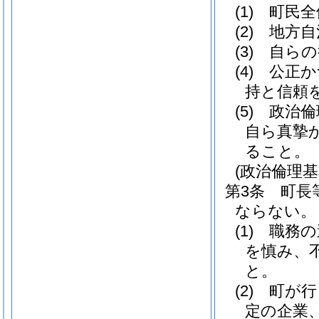
(1)
町民全
(2)
地方自
(3)
自らの
(4)
公正か
持と信頼
(5)
政治倫
自ら真摯
ること。
(政治倫理基
第3条
町長
ならない。
(1)
職務の
を慎み、
と。
(2)
町が行
定の企業