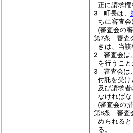
正に請求権
3
町長は、
ちに審査会
(審査会の審
第7条
審査
きは、当該
2
審査会は
を行うこと
3
審査会は
付託を受け
及び請求者
なければな
(審査会の措
第8条
審査
められると
る。