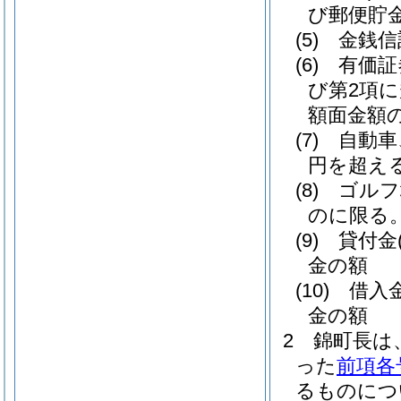
び郵便貯
(5)
金銭信
(6)
有価証
び第2項
額面金額
(7)
自動車
円を超え
(8)
ゴルフ
のに限る。
(9)
貸付金
金の額
(10)
借入
金の額
2
錦町長は
った
前項各
るものにつ