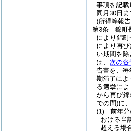
事項を記載
同月30日
(所得等報告
第3条
錦町
により錦町
により再び
い期間を除
は、
次の各
告書を、毎
期満了によ
る選挙によ
から再び錦
での間)
に
(1)
前年分
おける当
超える場