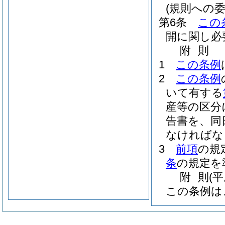
(規則への委
第6条
この
開に関し必
附
則
1
この条例
2
この条例
いて有する
産等の区分
告書を、同
なければな
3
前項
の規
条
の規定を
附
則
(
この条例は