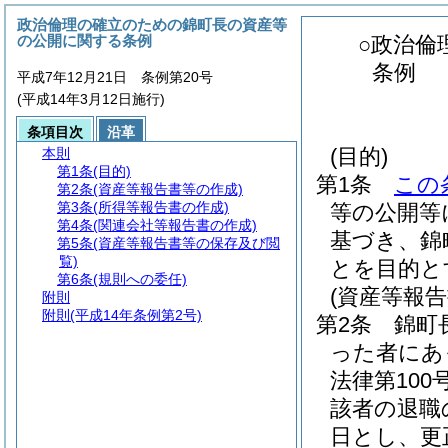
政治倫理の確立のための錦町長の資産等
の公開に関する条例
○政治倫
条例
平成7年12月21日 条例第20号
(平成14年3月12日施行)
条項目次
沿革
(目的)
本則
第1条
(目的)
第1条
この
第2条
(資産等報告書等の作成)
第3条
(所得等報告書の作成)
等の公開等
第4条
(関連会社等報告書の作成)
基づき、錦
第5条
(資産等報告書等の保存及び閲
覧)
とを目的と
第6条
(規則への委任)
(資産等報告
附則
附則
(平成14年条例第2号)
第2条
錦町
った者にあ
法律第100号
該者の退職
日とし、更