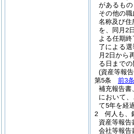
があるもの
その他の職
名称及び住
を、同月2
よる任期終
了による選
月2日から
る日までの
(資産等報
第5条
前3
補充報告書
において、
て5年を経
2
何人も、
資産等報告
会社等報告