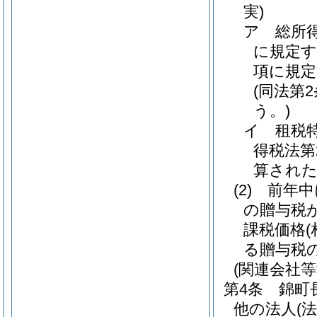
実)
ア
総所
に規定す
項に規定
(同法第
う。)
イ
租税
得税法第
算され
(2)
前年中
の贈与税
課税価格
る贈与税
(関連会社
第4条
錦町
他の法人
(