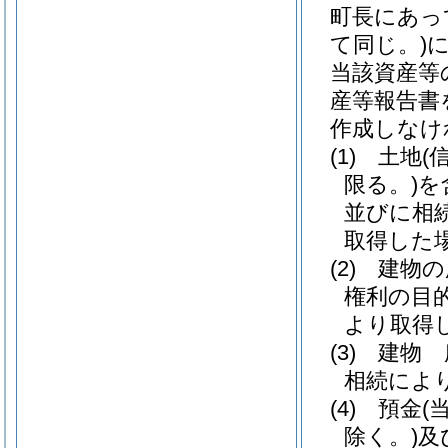
町長にあっ
て同じ。)
当該資産等
産等報告書
作成しなけ
(1)
土地
(
限る。)
を
並びに相
取得した
(2)
建物の
権利の目
より取得
(3)
建物 
相続によ
(4)
預金
(
除く。)
及